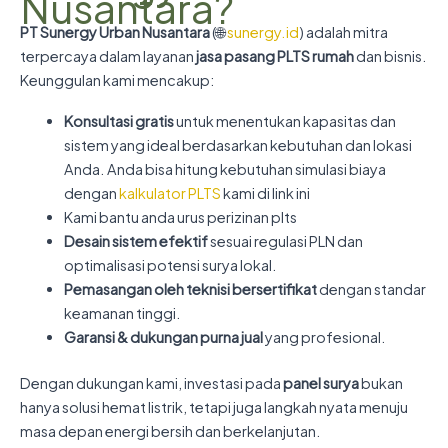
Nusantara?
PT Sunergy Urban Nusantara
(🌐
sunergy.id
) adalah mitra
terpercaya dalam layanan
jasa pasang PLTS rumah
dan bisnis.
Keunggulan kami mencakup:
Konsultasi gratis
untuk menentukan kapasitas dan
sistem yang ideal berdasarkan kebutuhan dan lokasi
Anda. Anda bisa hitung kebutuhan simulasi biaya
dengan
kalkulator PLTS
kami di link ini
Kami bantu anda urus perizinan plts
Desain sistem efektif
sesuai regulasi PLN dan
optimalisasi potensi surya lokal.
Pemasangan oleh teknisi bersertifikat
dengan standar
keamanan tinggi.
Garansi & dukungan purna jual
yang profesional.
Dengan dukungan kami, investasi pada
panel surya
bukan
hanya solusi hemat listrik, tetapi juga langkah nyata menuju
masa depan energi bersih dan berkelanjutan.