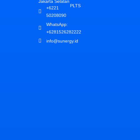
Jakarta Selatan
PLTS
+6221
50208090
WhatsApp:
+6281526282222​
info@sunergy.id