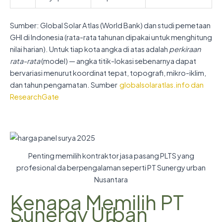
Sumber: Global Solar Atlas (World Bank) dan studi pemetaan
GHI di Indonesia (rata-rata tahunan dipakai untuk menghitung
nilai harian). Untuk tiap kota angka di atas adalah
perkiraan
rata-rata
(model) — angka titik-lokasi sebenarnya dapat
bervariasi menurut koordinat tepat, topografi, mikro-iklim,
dan tahun pengamatan. Sumber
globalsolaratlas.info dan
ResearchGate
Penting memilih kontraktor jasa pasang PLTS yang
profesional da berpengalaman seperti PT Sunergy urban
Nusantara
Kenapa Memilih PT
Sunergy Urban