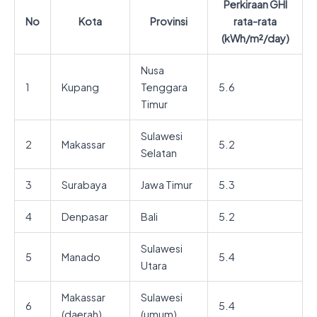
Perkiraan GHI
No
Kota
Provinsi
rata-rata
(kWh/m²/day)
Nusa
1
Kupang
Tenggara
5.6
Timur
Sulawesi
2
Makassar
5.2
Selatan
3
Surabaya
Jawa Timur
5.3
4
Denpasar
Bali
5.2
Sulawesi
5
Manado
5.4
Utara
Makassar
Sulawesi
6
5.4
(daerah)
(umum)