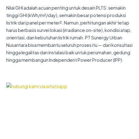
Nilai GHI adalah acuan penting untuk desain PLTS: semakin
tinggi GHI (kWh/m²/day), semakin besar potensi produksi
listrik dari panel per meter². Namun, perhitungan akhir tetap
harus berbasis survei lokasi (irradiance on-site), kondisi atap,
orientasi, dan kebutuhan listrik rumah. PT Sunergy Urban
Nusantara bisa membantu seluruh proses itu — dari konsultasi
hingga legalitas dan instalasi baik untuk perumahan, gedung
hingga membangun Independent Power Producer (IPP)