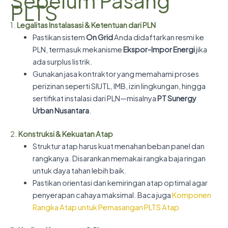
Sebelum Pasang
PLTS
1.
Legalitas Instalasasi & Ketentuan dari PLN
Pastikan sistem
On Grid
Anda didaftarkan resmi ke
PLN, termasuk mekanisme
Ekspor-Impor Energi
jika
ada surplus listrik.
Gunakan jasa kontraktor yang memahami proses
perizinan seperti SIUTL, IMB, izin lingkungan, hingga
sertifikat instalasi dari PLN—misalnya
PT Sunergy
Urban Nusantara
.
2.
Konstruksi & Kekuatan Atap
Struktur atap harus kuat menahan beban panel dan
rangkanya. Disarankan memakai rangka baja ringan
untuk daya tahan lebih baik.
Pastikan orientasi dan kemiringan atap optimal agar
penyerapan cahaya maksimal. Baca juga
Komponen
Rangka Atap untuk Pemasangan PLTS Atap