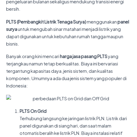
pengeluaran bulanan sekaligus mendukung transisi energi
bersih.
PLTS (Pembangkit Listrik Tenaga Surya)
menggunakan
panel
surya
untuk mengubah sinar matahari menjadi listrik yang
dapat digunakan untuk kebutuhan rumah tangga maupun
bisnis.
Banyak orang kini mencari
harga jasa pasang PLTS
yang
terjangkau namun tetap berkualitas. Biaya ini bervariasi
tergantung kapasitas daya, jenis sistem, dan kualitas
komponen. Umumnya ada dua jenis sistem yang populer di
Indonesia:
PLTS On Grid
Terhubung langsung ke jaringan listrik PLN. Listrik dari
panel digunakan di siang hari, dan saat malam
otomatis beralih ke listrik PLN. Biaya instalasi relatif