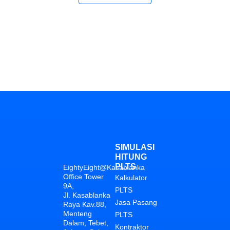
*syarat dan ketentuan berlaku
SIMULASI
HITUNG
PLTS
EightyEight@Kasablanka
Office Tower
Kalkulator
9A,
PLTS
Jl. Kasablanka
Jasa Pasang
Raya Kav.88,
Menteng
PLTS
Dalam, Tebet,
Kontraktor