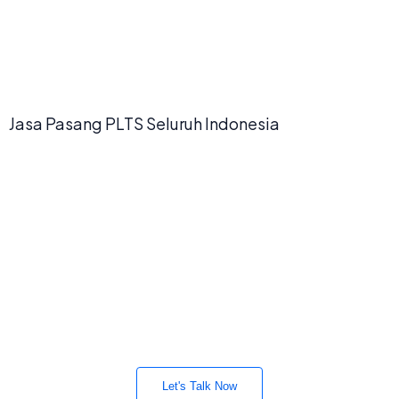
Jasa Pasang PLTS Seluruh Indonesia
Butuh Konsultasi?
Konsultasi, survei dan desain sistem gratis untuk
anda. Mari gunakan teknologi bersih bersama
kami.
Let's Talk Now