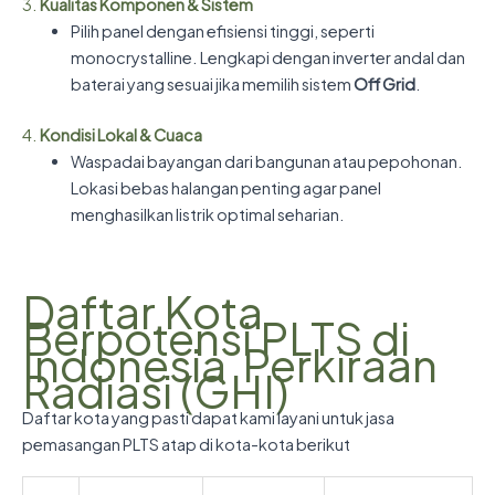
3.
Kualitas Komponen & Sistem
Pilih panel dengan efisiensi tinggi, seperti
monocrystalline. Lengkapi dengan inverter andal dan
baterai yang sesuai jika memilih sistem
Off Grid
.
4.
Kondisi Lokal & Cuaca
Waspadai bayangan dari bangunan atau pepohonan.
Lokasi bebas halangan penting agar panel
menghasilkan listrik optimal seharian.
Daftar Kota
Berpotensi PLTS di
Indonesia Perkiraan
Radiasi (GHI)
Daftar kota yang pasti dapat kami layani untuk jasa
pemasangan PLTS atap di kota-kota berikut