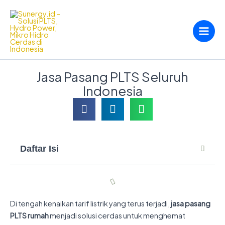
Skip
to
content
Jasa Pasang PLTS Seluruh
Indonesia
Daftar Isi
Di tengah kenaikan tarif listrik yang terus terjadi,
jasa pasang
PLTS rumah
menjadi solusi cerdas untuk menghemat